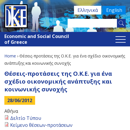
Jump
Ελληνικά
English
to
navigation
Search
Search
this
Economic and Social Council
site
form
of Greece
Home
›
Θέσεις-προτάσεις της Ο.Κ.Ε. για ένα σχέδιο οικονομικής
You
ανάπτυξης και κοινωνικής συνοχής
Back
Θέσεις-προτάσεις της Ο.Κ.Ε. για ένα
are
to
σχέδιο οικονομικής ανάπτυξης και
here
top
κοινωνικής συνοχής
28/06/2012
Αθήνα
Δελτίο Τύπου
Κείμενο θέσεων-προτάσεων