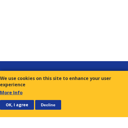
Links
We use cookies on this site to enhance your user
Contact
experience
Terms of Use
More Info
FOLLOW US
SUBSCRIBE
OK, I agree
Decline
E.S.C.
9, Amvr. Frantzi Str., GR-117 43 Athens