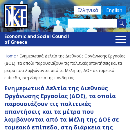
Jump
Ελληνικά
English
to
navigation
Search
Search
this
Economic and Social Council
site
form
of Greece
Home
›
Ενημερωτικά Δελτία της Διεθνούς Οργάνωσης Εργασίας
You
(ΔΟΕ), τα οποία παρουσιάζουν τις πολιτικές απαντήσεις και τα
μέτρα που λαμβάνονται από τα Μέλη της ΔΟΕ σε τομεακό
are
επίπεδο, στη διάρκεια της πανδημίας
here
Back
Ενημερωτικά Δελτία της Διεθνούς
to
Οργάνωσης Εργασίας (ΔΟΕ), τα οποία
top
παρουσιάζουν τις πολιτικές
απαντήσεις και τα μέτρα που
λαμβάνονται από τα Μέλη της ΔΟΕ σε
τομεακό επίπεδο, στη διάρκεια της