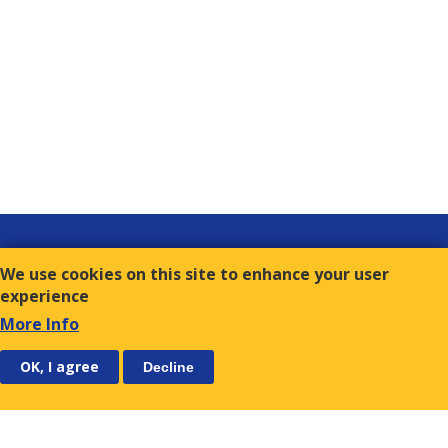
Links
We use cookies on this site to enhance your user
Contact
experience
Terms of Use
More Info
FOLLOW US
SUBSCRIBE
OK, I agree
Decline
E.S.C.
9, Amvr. Frantzi Str., GR-117 43 Athens