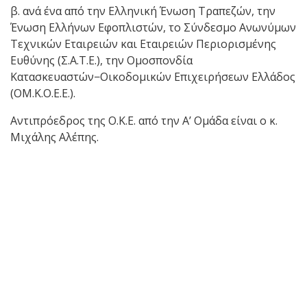
β. ανά ένα από την Ελληνική Ένωση Τραπεζών, την
Ένωση Ελλήνων Εφοπλιστών, το Σύνδεσμο Ανωνύμων
Τεχνικών Εταιρειών και Εταιρειών Περιορισμένης
Ευθύνης (Σ.Α.Τ.Ε.), την Ομοσπονδία
Κατασκευαστών−Οικοδομικών Επιχειρήσεων Ελλάδος
(ΟΜ.Κ.Ο.Ε.Ε.).
Αντιπρόεδρος της Ο.Κ.Ε. από την Α’ Ομάδα είναι ο κ.
Μιχάλης Αλέπης.
Back
to
top