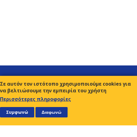
Σύνδεσμοι
Σε αυτόν τον ιστότοπο χρησιμοποιούμε cookies για
Επικοινωνία
να βελτιώσουμε την εμπειρία του χρήστη
Όροι χρήσης
Περισσότερες πληροφορίες
ΑΚΟΛΟΥΘΗΣΤΕ ΜΑΣ
ΕΓΓΡΑΦΕΙΤΕ
Συμφωνώ
Διαφωνώ
Ο.Κ.Ε.
Αμβρ. Φραντζή 9, 117 43 Αθήνα