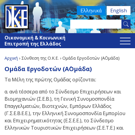
Jump
Ελληνικά
English
to
navigation
Search
Φόρμα
this
Οικονομική & Κοινωνική
site
αναζήτησης
Επιτροπή της Ελλάδος
Αρχική
›
Σύνθεση της Ο.Κ.Ε.
›
Ομάδα Εργοδοτών (Α΄Ομάδα)
Είστε
Back
Ομάδα Εργοδοτών (Α΄Ομάδα)
to
εδώ
Τα Μέλη της πρώτης Ομάδας ορίζονται:
top
α. ανά τέσσερα από το Σύνδεσμο Επιχειρήσεων και
Βιομηχανιών (Σ.Ε.Β.), τη Γενική Συνομοσπονδία
Επαγγελματιών, Βιοτεχνών, Εμπόρων Ελλάδος
(Γ.Σ.Ε.Β.Ε.Ε.), την Ελληνική Συνομοσπονδία Εμπορίου
και Επιχειρηματικότητας (Ε.Σ.Ε.Ε.), το Σύνδεσμο
Ελληνικών Τουριστικών Επιχειρήσεων (Σ.Ε.Τ.Ε.) και