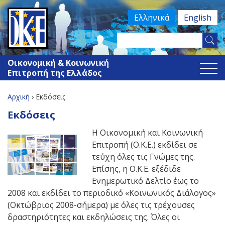
Jump
Ελληνικά
English
to
navigation
Search
Φόρμα
this
Οικονομική & Κοινωνική
site
αναζήτησης
Επιτροπή της Ελλάδος
Αρχική
›
Εκδόσεις
Είστε
Back
Εκδόσεις
to
εδώ
Η Οικονομική και Κοινωνική
top
Επιτροπή (Ο.Κ.Ε.) εκδίδει σε
τεύχη όλες τις Γνώμες της.
Επίσης, η Ο.Κ.Ε. εξέδιδε
Ενημερωτικό Δελτίο έως το
2008 και εκδίδει το περιοδικό «Κοινωνικός Διάλογος»
(Οκτώβριος 2008-σήμερα) με όλες τις τρέχουσες
δραστηριότητες και εκδηλώσεις της. Όλες οι