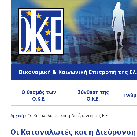
Jump
to
navigation
Οικονομική & Κοινωνική Επιτροπή της Ε
Ο θεσμός των
Σύνθεση της
Γνώμ
Ο.Κ.Ε.
Ο.Κ.Ε.
Back
Αρχική
›
Οι Καταναλωτές και η Διεύρυνση της Ε.Ε.
to
Είστε
Back
top
Οι Καταναλωτές και η Διεύρυνση τ
to
εδώ