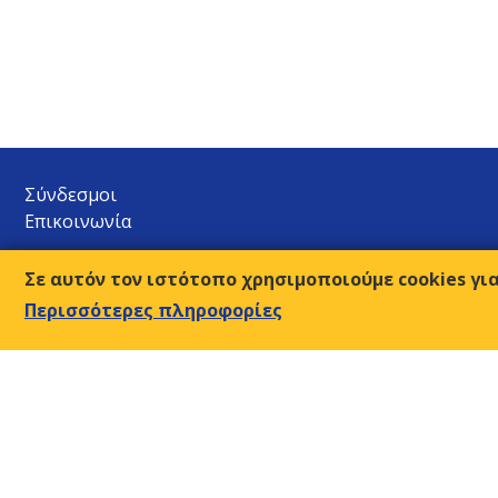
Σύνδεσμοι
Επικοινωνία
Ο.Κ.Ε.
Σε αυτόν τον ιστότοπο χρησιμοποιούμε cookies γι
Αμβρ. Φραντζή 9, 117 43 Αθήνα
Περισσότερες πληροφορίες
210-9249510-2
Τ:
sec@oke-esc.eu
E-mail:
© 2018, Οικονομική & Κοινωνική Επιτροπή της Ελλάδος