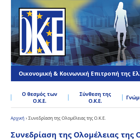
Jump
to
navigation
Οικονομική & Κοινωνική Επιτροπή της Ε
Ο θεσμός των
Σύνθεση της
Γνώμ
Ο.Κ.Ε.
Ο.Κ.Ε.
Back
Αρχική
›
Συνεδρίαση της Ολομέλειας της Ο.Κ.Ε.
to
Είστε
Back
top
Συνεδρίαση της Ολομέλειας της Ο
to
εδώ