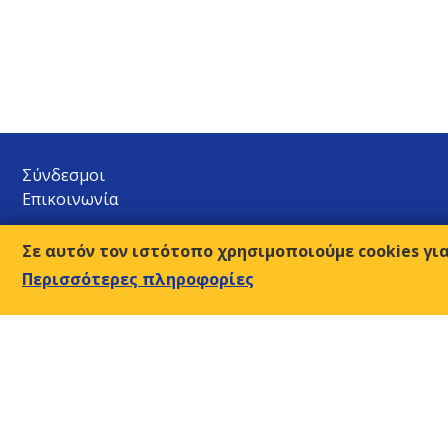
Σύνδεσμοι
Επικοινωνία
Ο.Κ.Ε.
Σε αυτόν τον ιστότοπο χρησιμοποιούμε cookies γι
Αμβρ. Φραντζή 9, 117 43 Αθήνα
Περισσότερες πληροφορίες
210-9249510-2
Τ:
sec@oke-esc.eu
E-mail:
© 2018, Οικονομική & Κοινωνική Επιτροπή της Ελλάδος