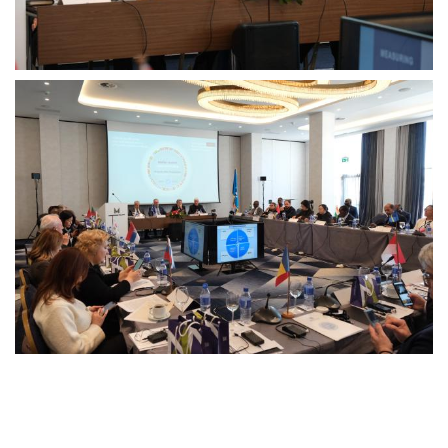
Back
to
top