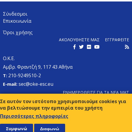
Σύνδεσμοι
Επικοινωνία
Όροι χρήσης
ΑΚΟΛΟΥΘΗΣΤΕ ΜΑΣ
ΕΓΓΡΑΦΕΙΤΕ
Ο.Κ.Ε.
Αμβρ. Φραντζή 9, 117 43 Αθήνα
210-9249510-2
Τ:
sec@oke-esc.eu
E-mail:
ΕΝΗΜΕΡΩΘΕΙΤΕ ΓΙΑ ΤΑ ΝΕΑ ΜΑΣ
Σε αυτόν τον ιστότοπο χρησιμοποιούμε cookies για
να βελτιώσουμε την εμπειρία του χρήστη
Περισσότερες πληροφορίες
Συμφωνώ
Διαφωνώ