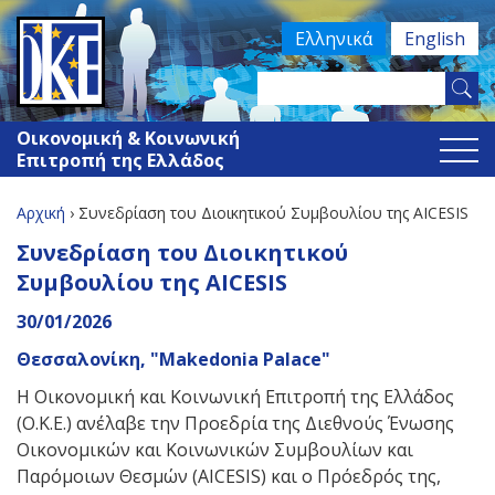
Jump
Ελληνικά
English
to
navigation
Search
Φόρμα
this
Οικονομική & Κοινωνική
site
αναζήτησης
Επιτροπή της Ελλάδος
Αρχική
›
Συνεδρίαση του Διοικητικού Συμβουλίου της AICESIS
Είστε
Back
Συνεδρίαση του Διοικητικού
to
εδώ
Συμβουλίου της AICESIS
top
30/01/2026
Θεσσαλονίκη, "Makedonia Palace"
Η Οικονομική και Κοινωνική Επιτροπή της Ελλάδος
(Ο.Κ.Ε.) ανέλαβε την Προεδρία της Διεθνούς Ένωσης
Οικονομικών και Κοινωνικών Συμβουλίων και
Παρόμοιων Θεσμών (AICESIS) και ο Πρόεδρός της,