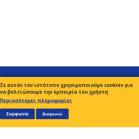
Σύνδεσμοι
Σε αυτόν τον ιστότοπο χρησιμοποιούμε cookies για
Επικοινωνία
να βελτιώσουμε την εμπειρία του χρήστη
Όροι χρήσης
Περισσότερες πληροφορίες
ΑΚΟΛΟΥΘΗΣΤΕ ΜΑΣ
ΕΓΓΡΑΦΕΙΤΕ
Συμφωνώ
Διαφωνώ
Ο.Κ.Ε.
Αμβρ. Φραντζή 9, 117 43 Αθήνα