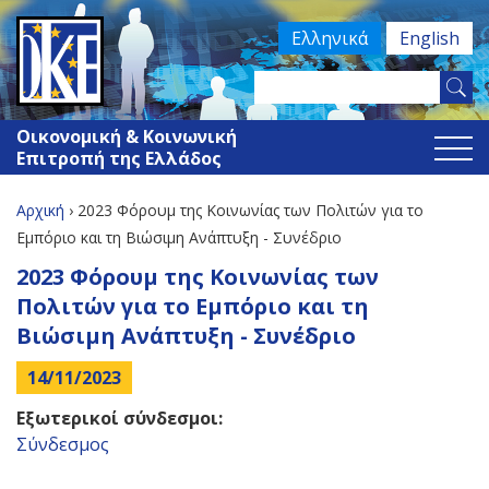
Jump
Ελληνικά
English
to
navigation
Search
Φόρμα
this
Οικονομική & Κοινωνική
site
αναζήτησης
Επιτροπή της Ελλάδος
Αρχική
›
2023 Φόρουμ της Κοινωνίας των Πολιτών για το
Είστε
Εμπόριο και τη Βιώσιμη Ανάπτυξη - Συνέδριο
Back
2023 Φόρουμ της Κοινωνίας των
εδώ
to
Πολιτών για το Εμπόριο και τη
top
Βιώσιμη Ανάπτυξη - Συνέδριο
14/11/2023
Εξωτερικοί σύνδεσμοι:
Σύνδεσμος
Back