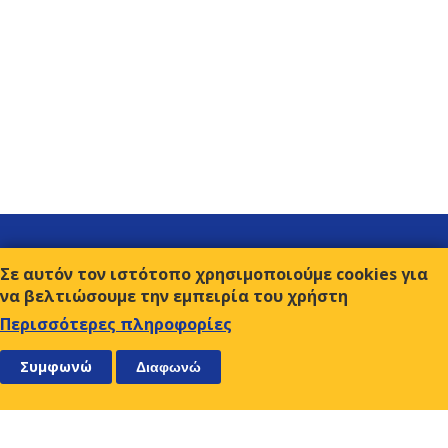
Σύνδεσμοι
Σε αυτόν τον ιστότοπο χρησιμοποιούμε cookies για
Επικοινωνία
να βελτιώσουμε την εμπειρία του χρήστη
Όροι χρήσης
Περισσότερες πληροφορίες
ΑΚΟΛΟΥΘΗΣΤΕ ΜΑΣ
ΕΓΓΡΑΦΕΙΤΕ
Συμφωνώ
Διαφωνώ
Ο.Κ.Ε.
Αμβρ. Φραντζή 9, 117 43 Αθήνα