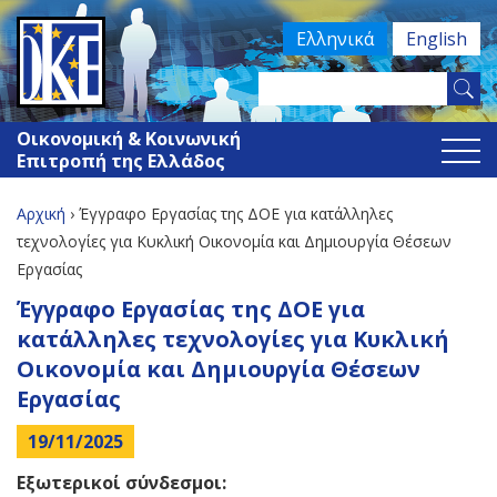
Jump
Ελληνικά
English
to
navigation
Search
Φόρμα
this
Οικονομική & Κοινωνική
site
αναζήτησης
Επιτροπή της Ελλάδος
Αρχική
›
Έγγραφο Εργασίας της ΔΟΕ για κατάλληλες
Είστε
τεχνολογίες για Κυκλική Οικονομία και Δημιουργία Θέσεων
Εργασίας
εδώ
Back
Έγγραφο Εργασίας της ΔΟΕ για
to
κατάλληλες τεχνολογίες για Κυκλική
top
Οικονομία και Δημιουργία Θέσεων
Εργασίας
19/11/2025
Εξωτερικοί σύνδεσμοι: