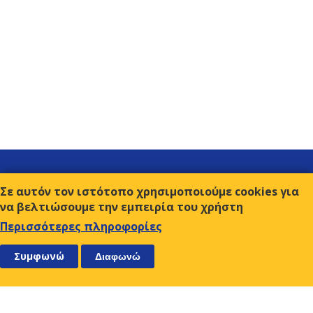
Σύνδεσμοι
Σε αυτόν τον ιστότοπο χρησιμοποιούμε cookies για
Επικοινωνία
να βελτιώσουμε την εμπειρία του χρήστη
Όροι χρήσης
Περισσότερες πληροφορίες
ΑΚΟΛΟΥΘΗΣΤΕ ΜΑΣ
ΕΓΓΡΑΦΕΙΤΕ
Συμφωνώ
Διαφωνώ
Ο.Κ.Ε.
Αμβρ. Φραντζή 9, 117 43 Αθήνα