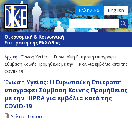
Jump
Ελληνικά
English
to
navigation
Search
Φόρμα
this
Οικονομική & Κοινωνική
site
αναζήτησης
Επιτροπή της Ελλάδος
Αρχική
›
Ένωση Υγείας: Η Ευρωπαϊκή Επιτροπή υπογράφει
Είστε
Σύμβαση Κοινής Προμήθειας με την HIPRA για εμβόλια κατά της
COVID-19
εδώ
Back
Ένωση Υγείας: Η Ευρωπαϊκή Επιτροπή
to
υπογράφει Σύμβαση Κοινής Προμήθειας
top
με την HIPRA για εμβόλια κατά της
COVID-19
Δελτίο Τύπου
Back
to