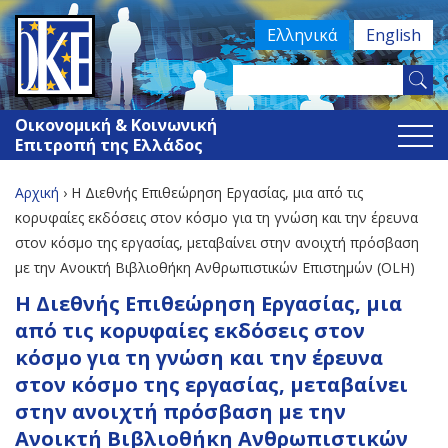
Jump
Ελληνικά
English
to
navigation
Search
Φόρμα
this
Οικονομική & Κοινωνική
site
αναζήτησης
Επιτροπή της Ελλάδος
Αρχική
›
Η Διεθνής Επιθεώρηση Εργασίας, μια από τις
Είστε
κορυφαίες εκδόσεις στον κόσμο για τη γνώση και την έρευνα
στον κόσμο της εργασίας, μεταβαίνει στην ανοιχτή πρόσβαση
εδώ
με την Ανοικτή Βιβλιοθήκη Ανθρωπιστικών Επιστημών (OLH)
Back
Η Διεθνής Επιθεώρηση Εργασίας, μια
to
από τις κορυφαίες εκδόσεις στον
top
κόσμο για τη γνώση και την έρευνα
στον κόσμο της εργασίας, μεταβαίνει
στην ανοιχτή πρόσβαση με την
Ανοικτή Βιβλιοθήκη Ανθρωπιστικών