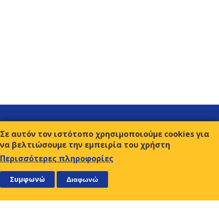
Σύνδεσμοι
Σε αυτόν τον ιστότοπο χρησιμοποιούμε cookies για
Επικοινωνία
να βελτιώσουμε την εμπειρία του χρήστη
Όροι χρήσης
Περισσότερες πληροφορίες
ΑΚΟΛΟΥΘΗΣΤΕ ΜΑΣ
ΕΓΓΡΑΦΕΙΤΕ
Συμφωνώ
Διαφωνώ
Ο.Κ.Ε.
Αμβρ. Φραντζή 9, 117 43 Αθήνα