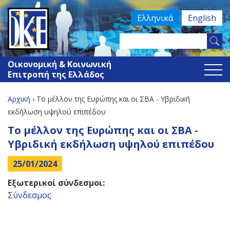
Jump
Ελληνικά
English
to
navigation
Search
Φόρμα
this
Οικονομική & Κοινωνική
site
αναζήτησης
Επιτροπή της Ελλάδος
Αρχική
›
Το μέλλον της Ευρώπης και οι ΣΒΑ - Yβριδική
Είστε
εκδήλωση υψηλού επιπέδου
Back
Το μέλλον της Ευρώπης και οι ΣΒΑ -
εδώ
to
Yβριδική εκδήλωση υψηλού επιπέδου
top
25/01/2024
Εξωτερικοί σύνδεσμοι:
Σύνδεσμος
Back
to