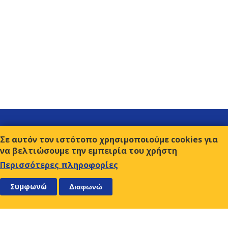
Σύνδεσμοι
Σε αυτόν τον ιστότοπο χρησιμοποιούμε cookies για
Επικοινωνία
να βελτιώσουμε την εμπειρία του χρήστη
Όροι χρήσης
Περισσότερες πληροφορίες
ΑΚΟΛΟΥΘΗΣΤΕ ΜΑΣ
ΕΓΓΡΑΦΕΙΤΕ
Συμφωνώ
Διαφωνώ
Ο.Κ.Ε.
Αμβρ. Φραντζή 9, 117 43 Αθήνα