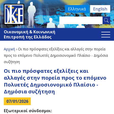
Jump
Ελληνικά
English
to
navigation
Search
Φόρμα
this
Οικονομική & Κοινωνική
site
αναζήτησης
Επιτροπή της Ελλάδος
Αρχική
›
Οι πιο πρόσφατες εξελίξεις και αλλαγές στην πορεία
Είστε
προς το επόμενο Πολυετές Δημοσιονομικό Πλαίσιο - Δημόσια
συζήτηση
εδώ
Back
Οι πιο πρόσφατες εξελίξεις και
to
αλλαγές στην πορεία προς το επόμενο
top
Πολυετές Δημοσιονομικό Πλαίσιο -
Δημόσια συζήτηση
07/01/2026
Εξωτερικοί σύνδεσμοι: