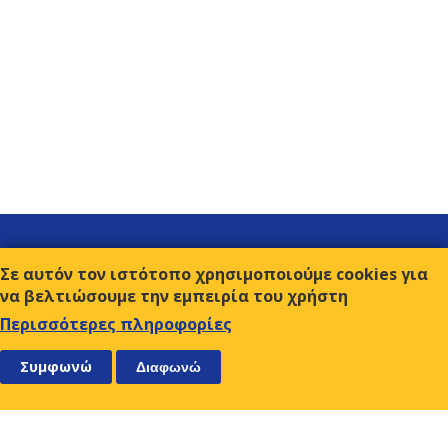
Σύνδεσμοι
Σε αυτόν τον ιστότοπο χρησιμοποιούμε cookies για
Επικοινωνία
να βελτιώσουμε την εμπειρία του χρήστη
Όροι χρήσης
Περισσότερες πληροφορίες
ΑΚΟΛΟΥΘΗΣΤΕ ΜΑΣ
ΕΓΓΡΑΦΕΙΤΕ
Συμφωνώ
Διαφωνώ
Ο.Κ.Ε.
Αμβρ. Φραντζή 9, 117 43 Αθήνα