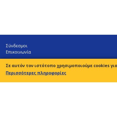
Σύνδεσμοι
Επικοινωνία
Ο.Κ.Ε.
Σε αυτόν τον ιστότοπο χρησιμοποιούμε cookies γι
Αμβρ. Φραντζή 9, 117 43 Αθήνα
Περισσότερες πληροφορίες
210-9249510-2
Τ:
sec@oke-esc.eu
E-mail:
© 2018, Οικονομική & Κοινωνική Επιτροπή της Ελλάδος