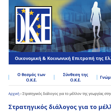
Jump
to
navigation
Οικονομική & Κοινωνική Επιτροπή της Ε
Ο θεσμός των
Σύνθεση της
Γνώμ
Ο.Κ.Ε.
Ο.Κ.Ε.
Back
Αρχική
›
Στρατηγικός διάλογος για το μέλλον της γεωργίας σ
to
Είστε
Back
top
Στρατηγικός διάλογος για το μέ
to
εδώ