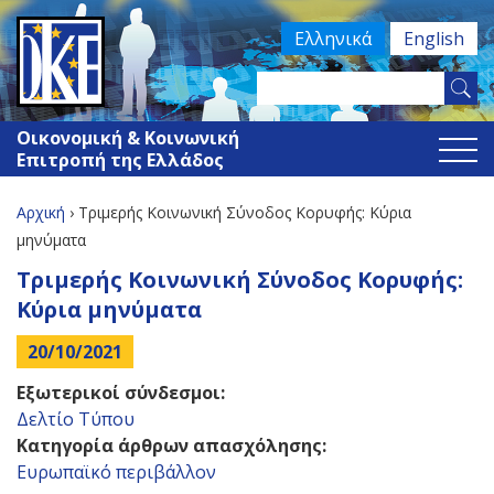
Jump
Ελληνικά
English
to
navigation
Search
Φόρμα
this
Οικονομική & Κοινωνική
site
αναζήτησης
Επιτροπή της Ελλάδος
Αρχική
›
Tριμερής Κοινωνική Σύνοδος Κορυφής: Κύρια
Είστε
μηνύματα
Back
Tριμερής Κοινωνική Σύνοδος Κορυφής:
εδώ
to
Κύρια μηνύματα
top
20/10/2021
Εξωτερικοί σύνδεσμοι:
Δελτίο Τύπου
Κατηγορία άρθρων απασχόλησης:
Ευρωπαϊκό περιβάλλον