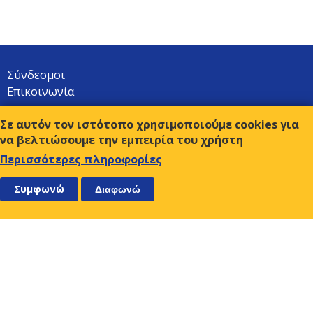
Σύνδεσμοι
Επικοινωνία
Όροι χρήσης
Σε αυτόν τον ιστότοπο χρησιμοποιούμε cookies για
ΑΚΟΛΟΥΘΗΣΤΕ ΜΑΣ
ΕΓΓΡΑΦΕΙΤΕ
να βελτιώσουμε την εμπειρία του χρήστη
Περισσότερες πληροφορίες
Ο.Κ.Ε.
Συμφωνώ
Διαφωνώ
Αμβρ. Φραντζή 9, 117 43 Αθήνα
210-9249510-2
Τ:
sec@oke-esc.eu
E-mail:
ΕΝΗΜΕΡΩΘΕΙΤΕ ΓΙΑ ΤΑ ΝΕΑ ΜΑΣ