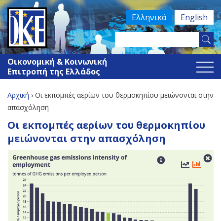
Jump
Ελληνικά
English
to
navigation
Search
Φόρμα
this
Οικονομική & Κοινωνική
site
αναζήτησης
Επιτροπή της Ελλάδος
Αρχική
›
Οι εκπομπές αερίων του θερμοκηπίου μειώνονται στην
Είστε
απασχόληση
Back
Οι εκπομπές αερίων του θερμοκηπίου
εδώ
to
μειώνονται στην απασχόληση
top