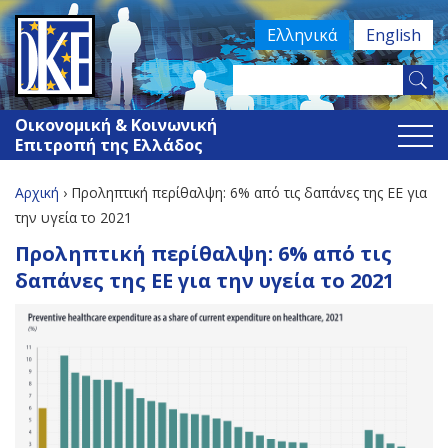
Jump
Ελληνικά
English
to
navigation
Search
Φόρμα
this
Οικονομική & Κοινωνική
site
αναζήτησης
Επιτροπή της Ελλάδος
Αρχική
›
Προληπτική περίθαλψη: 6% από τις δαπάνες της ΕΕ για
Είστε
την υγεία το 2021
Back
Προληπτική περίθαλψη: 6% από τις
εδώ
to
δαπάνες της ΕΕ για την υγεία το 2021
top