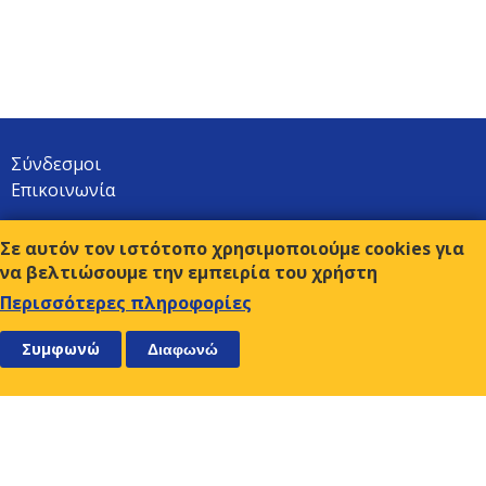
Σύνδεσμοι
Επικοινωνία
Όροι χρήσης
Σε αυτόν τον ιστότοπο χρησιμοποιούμε cookies για
ΑΚΟΛΟΥΘΗΣΤΕ ΜΑΣ
ΕΓΓΡΑΦΕΙΤΕ
να βελτιώσουμε την εμπειρία του χρήστη
Περισσότερες πληροφορίες
Ο.Κ.Ε.
Συμφωνώ
Διαφωνώ
Αμβρ. Φραντζή 9, 117 43 Αθήνα
210-9249510-2
Τ:
sec@oke-esc.eu
E-mail:
ΕΝΗΜΕΡΩΘΕΙΤΕ ΓΙΑ ΤΑ ΝΕΑ ΜΑΣ