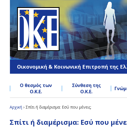
Jump
to
navigation
Οικονομική & Κοινωνική Επιτροπή της Ε
Ο θεσμός των
Σύνθεση της
Γνώμ
Ο.Κ.Ε.
Ο.Κ.Ε.
Back
Αρχική
›
Σπίτι ή διαμέρισμα: Εσύ που μένεις;
to
Είστε
Back
top
Σπίτι ή διαμέρισμα: Εσύ που μένε
to
εδώ