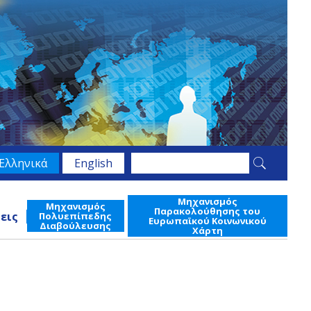
Search
Ελληνικά
English
Φόρμα
this
site
αναζήτησης
Μηχανισμός
Μηχανισμός
Παρακολούθησης του
εις
Πολυεπίπεδης
Ευρωπαϊκού Κοινωνικού
Διαβούλευσης
Χάρτη