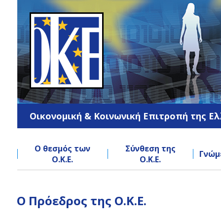
Jump
to
navigation
Οικονομική & Κοινωνική Επιτροπή της Ε
Ο θεσμός των
Σύνθεση της
Γνώμ
Ο.Κ.Ε.
Ο.Κ.Ε.
Back
to
Ο Πρόεδρος της Ο.Κ.Ε.
top