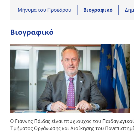
Μήνυμα του Προέδρου
Βιογραφικό
Δημ
Back
Βιογραφικό
to
top
Ο Γιάννης Πάιδας είναι πτυχιούχος του Παιδαγωγικο
Τμήματος Οργάνωσης και Διοίκησης του Πανεπιστημίο